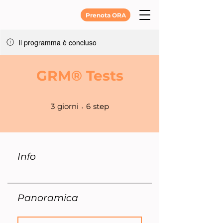
Prenota ORA
Il programma è concluso
GRM® Tests
3 giorni
6 step
3
giorni
6
step
Info
Panoramica