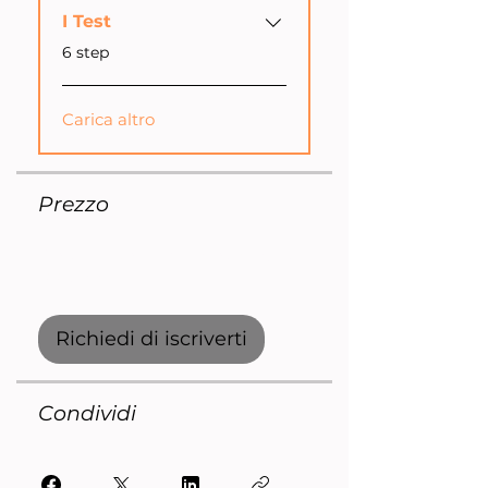
I Test
.
6 step
Carica altro
Prezzo
3 piani disponibili, A partire da
1997,00 €
Richiedi di iscriverti
Condividi