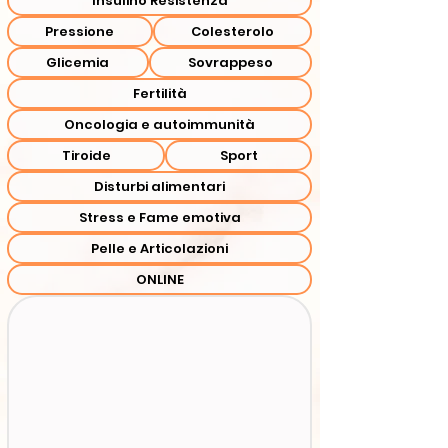
Insulino Resistenza
Pressione
Colesterolo
Glicemia
Sovrappeso
Fertilità
Oncologia e autoimmunità
Tiroide
Sport
Disturbi alimentari
Stress e Fame emotiva
Pelle e Articolazioni
ONLINE