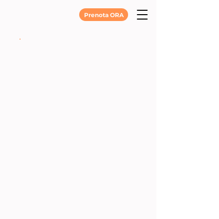
Prenota ORA
Presidio
Metabolico
65 €
€
65