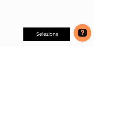
Valido per 12
mesi
Seleziona