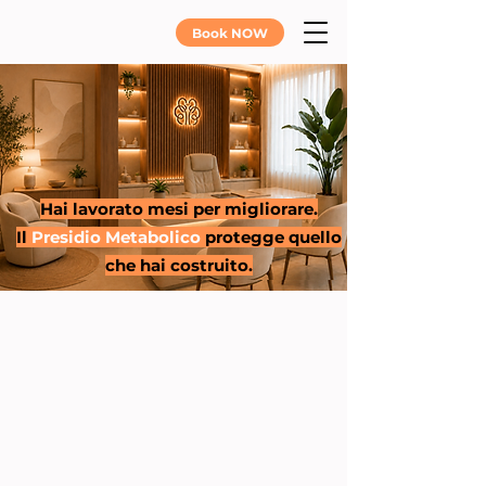
Book NOW
Hai lavorato mesi per migliorare.
Il
Presidio Metabolico
protegge quello
che hai costruito.