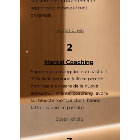
squilibri reali. Costantemente
aggiornato in base ai tuoi
progressi.
Scopri di più
2
Mental Coaching
Sapere cosa mangiare non basta. Il
90% delle persone fallisce perché
non riesce a creare delle nuove
abitudini. Il mental coaching lavora
sui blocchi mentali che ti hanno
fatto ricadere in passato.
Scopri di più