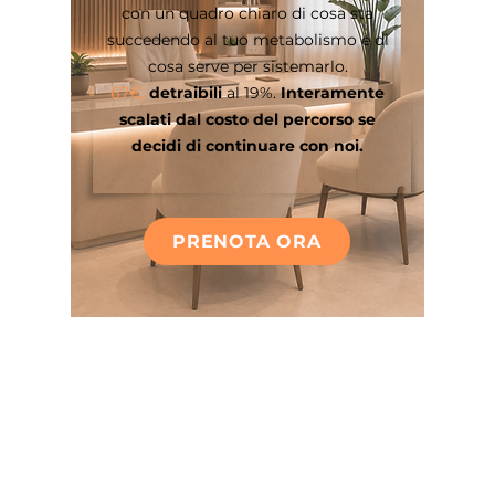
con un quadro chiaro di cosa sta
succedendo al tuo metabolismo e di
cosa serve per sistemarlo.
67€,
detraibili
al 19%.
Interamente
scalati dal costo del percorso se
decidi di continuare con noi.
PRENOTA ORA