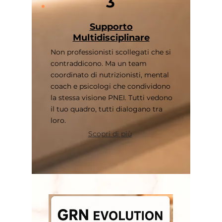
3
Supporto
Multidisciplinare
Non professionisti scollegati che si
contraddicono. Ma un team
coordinato di nutrizionisti, mental
coach e psicologi che condividono
la stessa visione PNEI. Tutti vedono
il tuo quadro, tutti dialogano tra
loro.
Scopri di più