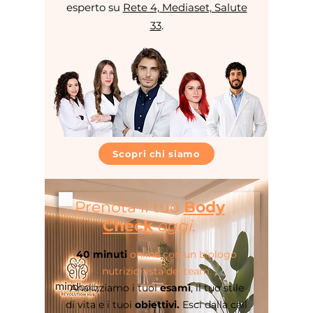
esperto su
Rete 4, Mediaset, Salute
33
.
Scopri chi siamo
Prenota il tuo
Body
Check
oggi.
40 minuti
online con un biologo
nutrizionista del team.
Analizziamo i tuoi
esami
, il tuo stile
di vita e i tuoi
obiettivi.
Esci dalla call