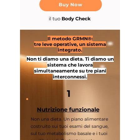
Buy Now
il tuo
Body Check
Il metodo GRMN®:
tre leve operative, un sistema
integrato.
Non ti diamo una dieta. Ti diamo un
sistema che lavora
simultaneamente su tre piani
interconnessi.
1
Nutrizione funzionale
Non una dieta. Un piano alimentare
costruito sui tuoi esami del sangue,
sul tuo metabolismo basale e i tuoi