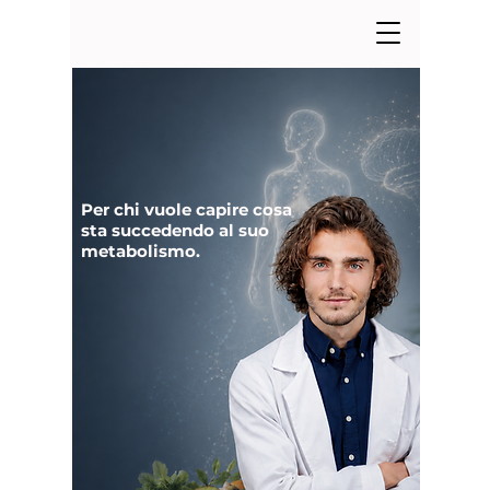
Book NOW
The FOOD is
Information not just
calories
Per chi vuole capire cosa
sta succedendo al suo
metabolismo.