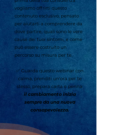
prima della tua consulenza
vogliamo offrirti questo
contenuto esclusivo, pensato
per aiutarti a comprendere da
dove partire, quali sono le vere
cause dei tuoi sintomi, e come
può essere costruito un
percorso su misura per te.
✅ Guarda questo webinar con
calma, prenditi un'ora per te
stesso, prepara carta e penna:
il cambiamento inizia
sempre da una nuova
consapevolezza.