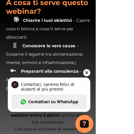
A cosa ti serve questo
webinar?
🎯
Chiarire i tuoi obiettivi
– Capire
cosa ti blocca e cosa ti serve per
sbloccarti.
🧬
Conoscere le vere cause
–
Scoprire il legame tra alimentazione,
mente, ormoni e infiammazione.|
🔑
Prepararti alla consulenza
–
Arrivare consapevole, motivato e
pronto a partire.
⏳ Ti consigliamo di
guardare il
webinar entro 3 giorni
, prima della
tua consulenza.
Così potrai sfruttare al massimo