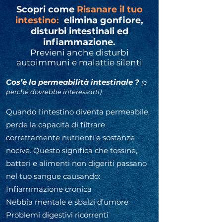
Scopri come
Risanare il tuo
intestino:
elimina gonfiore,
disturbi intestinali ed
infiammazione.
Previeni anche disturbi
autoimmuni e malattie silenti
Cos’è la permeabilità intestinale ?
(e
perché dovrebbe interessarti)
Quando l'intestino diventa permeabile,
perde la capacità di filtrare
correttamente nutrienti e sostanze
nocive. Questo significa che tossine,
batteri e alimenti non digeriti passano
nel tuo sangue causando:
Infiammazione cronica
Nebbia mentale e sbalzi d’umore
Problemi digestivi ricorrenti