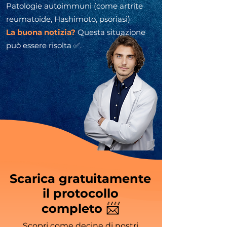
Patologie autoimmuni (come artrite
reumatoide, Hashimoto, psoriasi)
La buona notizia?
Questa situazione
può essere risolta ✅.
Scarica gratuitamente
il protocollo
📨
completo
Scopri come decine di nostri